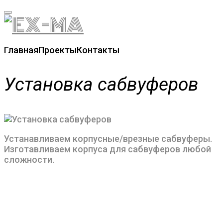
Skip
to
content
Главная
Проекты
Контакты
Установка сабвуферов
Устанавливаем корпусные/врезные сабвуферы.
Изготавливаем корпуса для сабвуферов любой
сложности.